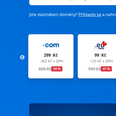
Jste vlastníkem domény?
Přihlaste se
a nahra
9 Kč
99 Kč
275 Kč
Kč s DPH
120 Kč s DPH
333 Kč s DPH
Kč
169 Kč
299 Kč
50 %
41 %
8 %