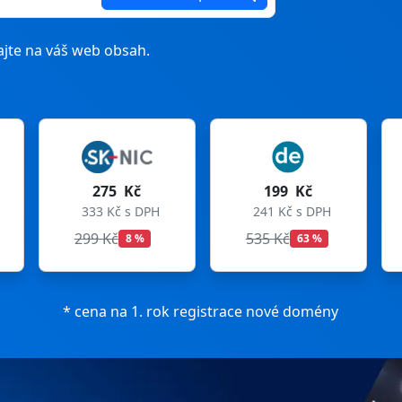
jte na váš web obsah.
199 Kč
199 Kč
241 Kč s DPH
241 Kč s DPH
535 Kč
699 Kč
63 %
72 %
* cena na 1. rok registrace nové domény