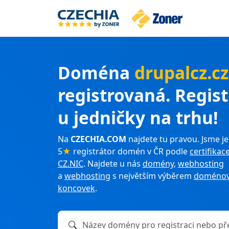
Doména
drupalcz.c
registrovaná. Regis
u jedničky na trhu!
Na
CZECHIA.COM
najdete tu pravou. Jsme je
5
★
registrátor domén v ČR podle
certifikac
CZ.NIC
. Najdete u nás
domény
,
webhosting
a
webhosting
s největším výběrem
doménov
koncovek
.
Název domény k registraci nebo převodu