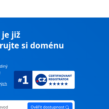
z
je již
trujte si doménu
diný
e
ých
Ověřit dostupnost